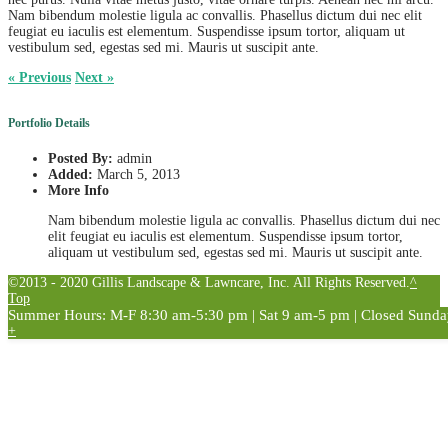
Nam bibendum molestie ligula ac convallis. Phasellus dictum dui nec elit
feugiat eu iaculis est elementum. Suspendisse ipsum tortor, aliquam ut
vestibulum sed, egestas sed mi. Mauris ut suscipit ante.
« Previous
Next »
Portfolio Details
Posted By:
admin
Added:
March 5, 2013
More Info
Nam bibendum molestie ligula ac convallis. Phasellus dictum dui nec
elit feugiat eu iaculis est elementum. Suspendisse ipsum tortor,
aliquam ut vestibulum sed, egestas sed mi. Mauris ut suscipit ante.
©2013 - 2020 Gillis Landscape & Lawncare, Inc. All Rights Reserved.
^
Top
Summer Hours: M-F 8:30 am-5:30 pm | Sat 9 am-5 pm | Closed Sunday
+