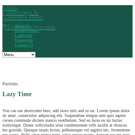
Gillis
Landscape &
Garden Center
–
gillislandscape.com
About Us
Garden Center
Landscape
Stonework
Contact Us
Portfolio
Lazy Time
You can use shortcodes here, add more info and so on. Lorem ipsum dolor
sit amet, consectetur adipiscing elit. Suspendisse tempus sem quis sapien
cursus commodo dictum mauris vestibulum. Sed eu lacus eu mi luctus
scelerisque. Donec sollicitudin urna condimentum velit iaculis at rhoncus
leo gravida. Quisque turpis lectus, pellentesque vel sagittis nec, fermentum
nec purus. Nulla vitae metus justo, vitae ornare turpis. Aenean nec mi arcu.